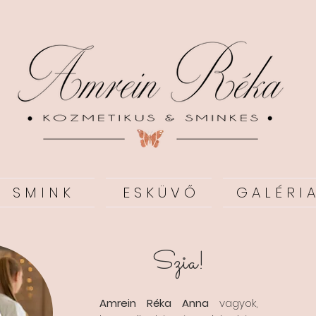
S M I N K
E S K Ü V Ő
G A L É R I A
Szia!
Amrein Réka Anna
vagyok,