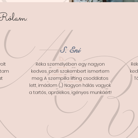
 Rólam:
S. Eni
olt
Réka személyében egy nagyon
Ré
ltam
kedves, profi szakembert ismertem
ked
at
meg. A szempilla lifting csodálatos
T
lett, imádom (...) Nagyon hálás vagyok
a tartós, aprólékos, igényes munkáért!