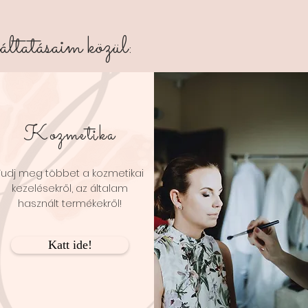
áltatásaim közül:
Kozmetika
Tudj meg többet a kozmetikai
kezelésekről, az általam
használt termékekről!
Katt ide!