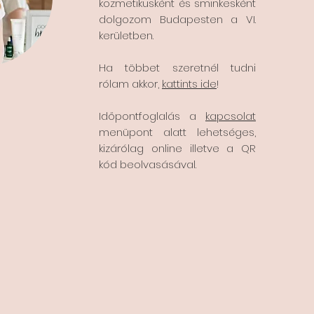
kozmetikusként és sminkesként
dolgozom Budapesten a VI.
kerületben.
Ha többet szeretnél tudni
rólam akkor,
kattints ide
!
Időpontfoglalás a
kapcsolat
menüpont alatt lehetséges,
kizárólag online illetve a QR
kód beolvasásával.