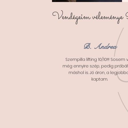
Vendégeim véleménye
B. Andrea
Szempilla lifting 10/10!!! Sosem v
még ennyire szép, pedig próbá
máshol is. Jó áron, a legjobb
kaptam.