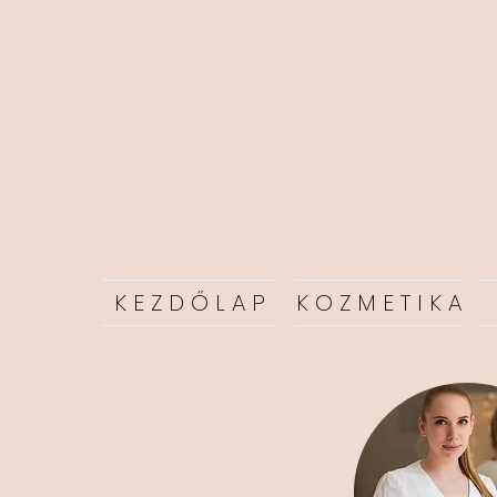
K E Z D Ő L A P
K O Z M E T I K A