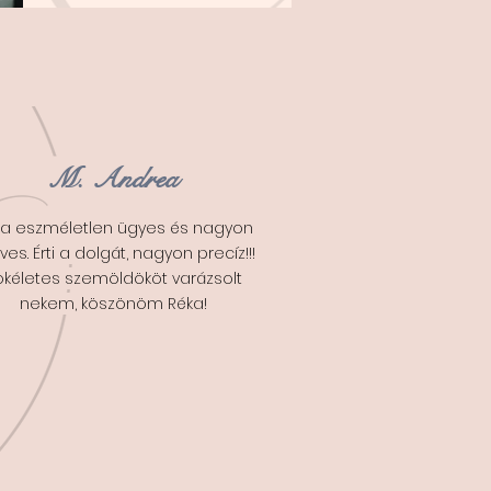
M. Andrea
ka eszméletlen ügyes és nagyon
ves. Érti a dolgát, nagyon precíz!!!
ökéletes szemöldököt varázsolt
nekem, köszönöm Réka!