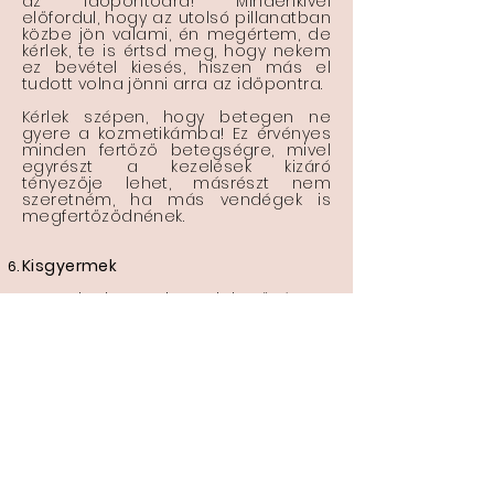
az időpontodra! Mindenkivel
előfordul, hogy az utolsó pillanatban
közbe jön valami, én megértem, de
kérlek, te is értsd meg, hogy nekem
ez bevétel kiesés, hiszen más el
tudott volna jönni arra az időpontra.
Kérlek szépen, hogy betegen ne
gyere a kozmetikámba! Ez érvényes
minden fertőző betegségre, mivel
egyrészt a kezelések kizáró
tényezője lehet, másrészt nem
szeretném, ha más vendégek is
megfertőződnének.
Kisgyermek
A szalonban nincs lehetőség a
gyermek szórakoztatására,
figyelmének lekötésére. Amennyiben
nem tudod megoldani a kezelés
ideje alatt a gyermeked
felügyeletét, kérlek, jelezd minél
előbb, hogy tudjunk új időpontot
egyeztetni!
Fizetés és számlázás