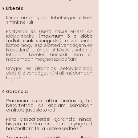
Érkezés
Kérlek, amennyiben lehetséges, érkezz
smink nélkül!
Pontosan és
kísérő nélkül
érkezz az
időpontodra (
maximum 5 p előbb
tudlak csak beengedni
), mivel szinte
biztos, hogy lesz előtted vendégem és
közvetlenül utánad is! Késés esetén a
lefoglalt kezelés hosszát nem áll
módomban meghosszabbítani.
Drogos és alkoholos befolyásoltság
alatt álló vendéget NEM áll módomban
fogadni!
Garancia
Garancia csak akkor érvényes, ha
betartottad az általam korábban
említett javaslatokat!
Pénz visszafizetési garancia nincs,
hiszen minden esetben anyagokat
használtam fel a kezelésedhez.
Amennyiben bármilyen jellegű