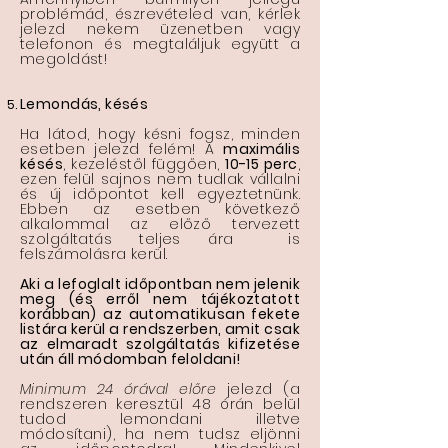
problémád, észrevételed van, kérlek
jelezd nekem üzenetben vagy
telefonon és megtaláljuk együtt a
megoldást!
Lemondás, késés
Ha látod, hogy késni fogsz, minden
esetben jelezd felém! A
maximális
késés
, kezeléstől függően,
10-15 perc
,
ezen felül sajnos nem tudlak vállalni
és új időpontot kell egyeztetnünk.
Ebben az esetben következő
alkalommal az előző tervezett
szolgáltatás teljes ára is
felszámolásra kerül.
Aki a lefoglalt időpontban nem jelenik
meg (és erről nem tájékoztatott
korábban) az automatikusan fekete
listára kerül a rendszerben, amit csak
az elmaradt szolgáltatás kifizetése
után áll módomban feloldani!
Minimum 24 órával előre
jelezd (a
rendszeren keresztül 48 órán belül
tudod lemondani illetve
módosítani), ha nem tudsz eljönni