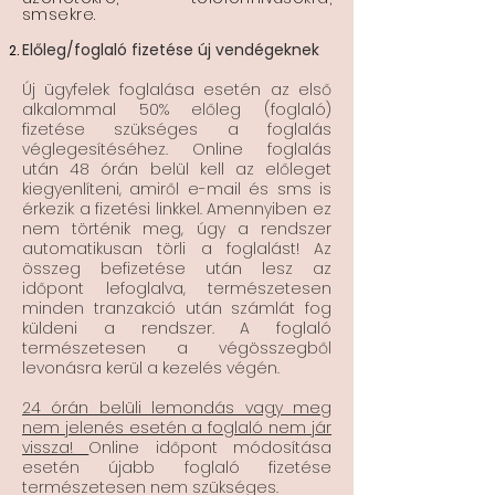
smsekre.
Előleg/foglaló fizetése új vendégeknek
Új ügyfelek foglalása esetén az első
alkalommal 50% előleg (foglaló)
fizetése szükséges a foglalás
véglegesítéséhez. Online foglalás
után 48 órán belül kell az előleget
kiegyenlíteni, amiről e-mail és sms is
érkezik a fizetési linkkel. Amennyiben ez
nem történik meg, úgy a rendszer
automatikusan törli a foglalást! Az
összeg befizetése után lesz az
időpont lefoglalva, természetesen
minden tranzakció után számlát fog
küldeni a rendszer. A foglaló
természetesen a végösszegből
levonásra kerül a kezelés végén.
24 órán belüli lemondás vagy meg
nem jelenés esetén a foglaló nem jár
vissza!
Online időpont módosítása
esetén újabb foglaló fizetése
természetesen nem szükséges.