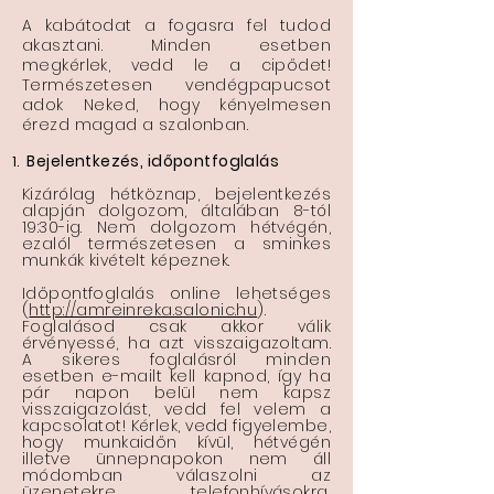
A kabátodat a fogasra fel tudod
akasztani.
Minden esetben
megkérlek, vedd le a cipődet!
Természetesen vendégpapucsot
adok Neked, hogy kényelmesen
érezd magad a szalonban.
Bejelentkezés, időpontfoglalás
Kizárólag hétköznap, bejelentkezés
alapján dolgozom, általában 8-tól
19:30-ig. Nem dolgozom hétvégén,
ezalól természetesen a sminkes
munkák kivételt képeznek.
Időpontfoglalás online lehetséges
(
http://amreinreka.salonic.hu
).
Foglalásod csak akkor válik
érvényessé, ha azt visszaigazoltam.
A sikeres foglalásról minden
esetben e-mailt kell kapnod, így ha
pár napon belül nem kapsz
visszaigazolást, vedd fel velem a
kapcsolatot! Kérlek, vedd figyelembe,
hogy munkaidőn kívül, hétvégén
illetve ünnepnapokon nem áll
módomban válaszolni az
üzenetekre, telefonhívásokra,