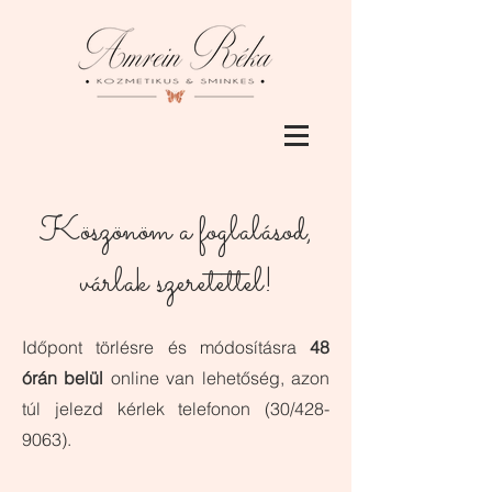
Köszönöm a foglalásod,
várlak szeretettel!
Időpont törlésre és módosításra
48
órán belül
online van lehetőség, azon
túl jelezd kérlek telefonon (30/428-
9063).